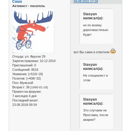
Саша
04.08.2011 17:18
Активист - писатель
Stasyan
написал(а):
но по моему
дороговастенько
будет
вот Вы сами и ответили
Откуда:
ул. Фрунзе 29
Зарегистрирован
: 10.12.2010
Stasyan
Приглашений:
0
написал(а):
Сообщений:
8516
Уважение:
[+510/-19]
Не специалист в
Позитив:
[+408/-32]
этом
Пол:
Мужской
Возраст:
36
[1990-01-18]
Провел на форуме:
7 месяцев 4 дня
Stasyan
Последний визит:
написал(а):
23.08.2018 09:34
Это случаем не
Ярослава, после
аварии?