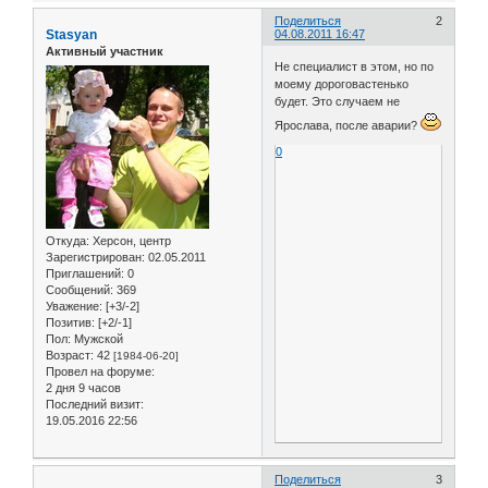
Поделиться
2
Stasyan
04.08.2011 16:47
Активный участник
Не специалист в этом, но по
моему дороговастенько
будет. Это случаем не
Ярослава, после аварии?
0
Откуда:
Херсон, центр
Зарегистрирован
: 02.05.2011
Приглашений:
0
Сообщений:
369
Уважение:
[+3/-2]
Позитив:
[+2/-1]
Пол:
Мужской
Возраст:
42
[1984-06-20]
Провел на форуме:
2 дня 9 часов
Последний визит:
19.05.2016 22:56
Поделиться
3