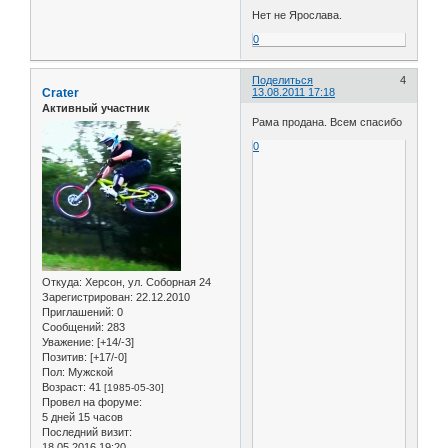
Нет не Ярослава.
0
Поделиться
4
Crater
13.08.2011 17:18
Активный участник
Рама продана. Всем спасибо
0
Откуда:
Херсон, ул. Соборная 24
Зарегистрирован
: 22.12.2010
Приглашений:
0
Сообщений:
283
Уважение:
[+14/-3]
Позитив:
[+17/-0]
Пол:
Мужской
Возраст:
41
[1985-05-30]
Провел на форуме:
5 дней 15 часов
Последний визит:
18.05.2016 19:20