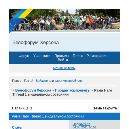
Велофорум Херсона
Форум
Участники
Правила
Поиск
Регистрация
Войти
Активные темы
Привет, Гость!
Войдите
или
зарегистрируйтесь
.
»
Велофорум Херсона
»
Продам компоненты
»
Рама Haro
Thread 1 в идеальном состоянии
Страница:
1
Тема закрыта
Рама Haro Thread 1 в идеальном состоянии
Поделиться
1
Crater
04.08.2011 10:51