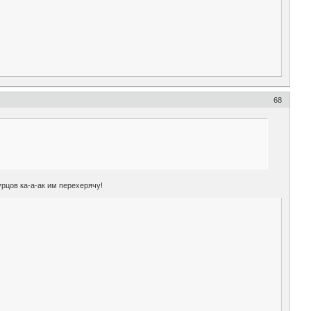
68
урцов ка-а-ак им перехерячу!