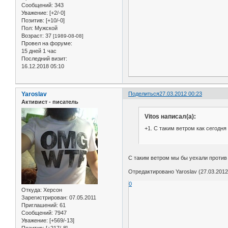
Сообщений:
343
Уважение:
[+2/-0]
Позитив:
[+10/-0]
Пол:
Мужской
Возраст:
37
[1989-08-08]
Провел на форуме:
15 дней 1 час
Последний визит:
16.12.2018 05:10
Yaroslav
Поделиться
27.03.2012 00:23
Активист - писатель
Vitos написал(а):
+1. С таким ветром как сегодн
C таким ветром мы бы уехали против
Отредактировано Yaroslav (27.03.2012
0
Откуда:
Херсон
Зарегистрирован
: 07.05.2011
Приглашений:
61
Сообщений:
7947
Уважение:
[+569/-13]