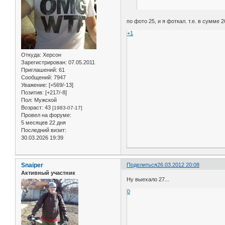
по фото 25, и я фоткал. т.е. в сумме 
+1
Откуда:
Херсон
Зарегистрирован
: 07.05.2011
Приглашений:
61
Сообщений:
7947
Уважение:
[+569/-13]
Позитив:
[+217/-8]
Пол:
Мужской
Возраст:
43
[1983-07-17]
Провел на форуме:
5 месяцев 22 дня
Последний визит:
30.03.2026 19:39
Snaiper
Поделиться
26.03.2012 20:08
Активный участник
Ну выехало 27...
0