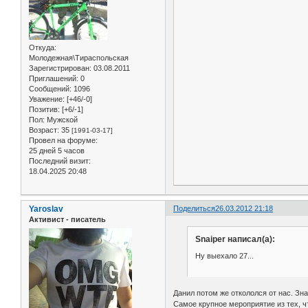
Откуда:
Молодежная\Тираспольская
Зарегистрирован
: 03.08.2011
Приглашений:
0
Сообщений:
1096
Уважение:
[+46/-0]
Позитив:
[+6/-1]
Пол:
Мужской
Возраст:
35
[1991-03-17]
Провел на форуме:
25 дней 5 часов
Последний визит:
18.04.2025 20:48
Yaroslav
Поделиться
26.03.2012 21:18
Активист - писатель
Snaiper написал(а):
Ну выехало 27...
Данил потом же откололся от нас. Зна
Самое крупное мероприятие из тех, ч