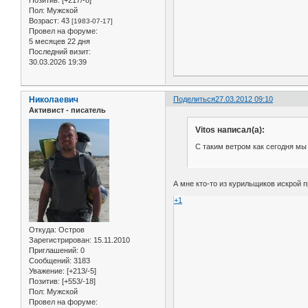
Позитив:
[+217/-8]
Пол:
Мужской
Возраст:
43
[1983-07-17]
Провел на форуме:
5 месяцев 22 дня
Последний визит:
30.03.2026 19:39
Николаевич
Поделиться
27.03.2012 09:10
Активист - писатель
Vitos написал(а):
С таким ветром как сегодня мы
А мне кто-то из курильщиков искрой п
+1
Откуда:
Остров
Зарегистрирован
: 15.11.2010
Приглашений:
0
Сообщений:
3183
Уважение:
[+213/-5]
Позитив:
[+553/-18]
Пол:
Мужской
Провел на форуме: