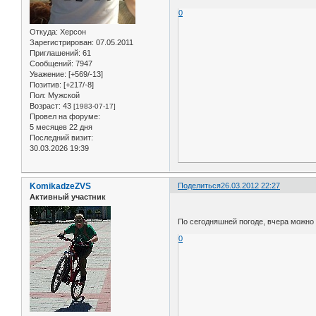
0
Откуда:
Херсон
Зарегистрирован
: 07.05.2011
Приглашений:
61
Сообщений:
7947
Уважение:
[+569/-13]
Позитив:
[+217/-8]
Пол:
Мужской
Возраст:
43
[1983-07-17]
Провел на форуме:
5 месяцев 22 дня
Последний визит:
30.03.2026 19:39
KomikadzeZVS
Поделиться
26.03.2012 22:27
Активный участник
По сегодняшней погоде, вчера можно 
0