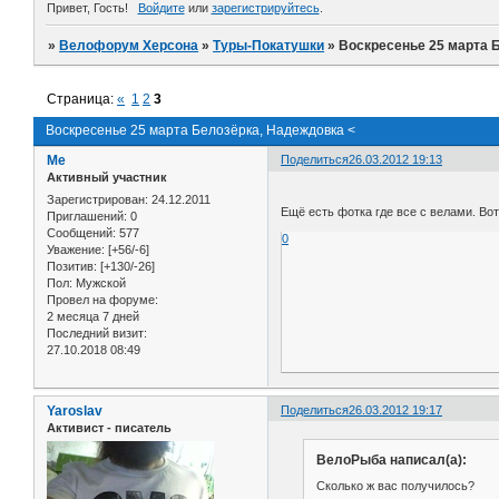
Привет, Гость!
Войдите
или
зарегистрируйтесь
.
»
Велофорум Херсона
»
Туры-Покатушки
»
Воскресенье 25 марта 
Страница:
«
1
2
3
Воскресенье 25 марта Белозёрка, Надеждовка <
Me
Поделиться
26.03.2012 19:13
Активный участник
Зарегистрирован
: 24.12.2011
Ещё есть фотка где все с велами. Во
Приглашений:
0
Сообщений:
577
0
Уважение:
[+56/-6]
Позитив:
[+130/-26]
Пол:
Мужской
Провел на форуме:
2 месяца 7 дней
Последний визит:
27.10.2018 08:49
Yaroslav
Поделиться
26.03.2012 19:17
Активист - писатель
ВелоРыба написал(а):
Сколько ж вас получилось?