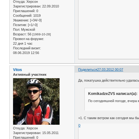
Откуда:
Херсон
Зарегистрирован
: 22.09.2010
Приглашений:
0
Сообщений:
1019
Уважение:
[+34/-0]
Позитив:
[+1/-0]
Пол:
Мужской
Возраст:
56
[1969-10-28]
Провел на форуме:
22 дня 1 час
Последний визит:
08.06.2019 12:56
Vitos
Поделиться
27.03.2012 00:07
Активный участник
Да, покатушка действительно удалас
KomikadzeZVS написал(а):
По сегодняшней погоде, вчера 
+1. С таким ветром как сегодня мы б
0
Откуда:
Херсон
Зарегистрирован
: 15.05.2011
Приглашений:
0