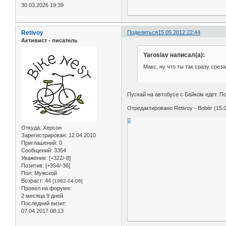
30.03.2026 19:39
Retivoy
Поделиться
15.05.2012 22:44
Активист - писатель
Yaroslav написал(а):
Макс, ну что ты так сразу срез
Пускай на автобусе с Байком едет. П
Отредактировано Retivoy - Bobёr (15.0
0
Откуда:
Херсон
Зарегистрирован
: 12.04.2010
Приглашений:
0
Сообщений:
3354
Уважение:
[+322/-8]
Позитив:
[+354/-36]
Пол:
Мужской
Возраст:
44
[1982-04-06]
Провел на форуме:
2 месяца 9 дней
Последний визит:
07.04.2017 08:13