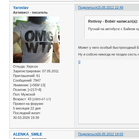
Yaroslav
Поделиться
15.05.2012 22:49
Активист - писатель
Retivoy - Bobёr написал(а):
Пускай на автобусе с Байком е
Может у него особый быстроходный
Ну и собсно никогда не поздно сесть 
0
Откуда:
Херсон
Зарегистрирован
: 07.05.2011
Приглашений:
61
Сообщений:
7947
Уважение:
[+569/-13]
Позитив:
[+217/-8]
Пол:
Мужской
Возраст:
43
[1983-07-17]
Провел на форуме:
5 месяцев 22 дня
Последний визит:
30.03.2026 19:39
ALENKA_SMILE
Поделиться
26.05.2012 19:03