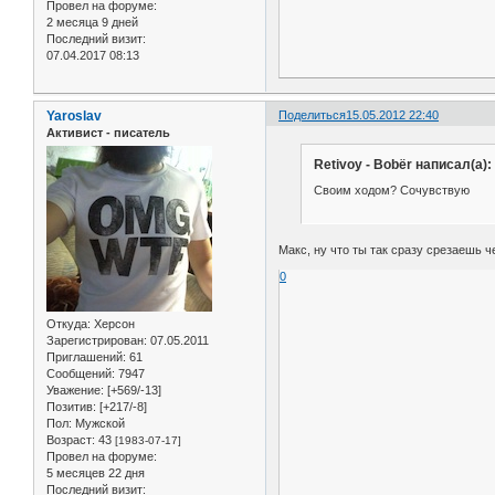
Провел на форуме:
2 месяца 9 дней
Последний визит:
07.04.2017 08:13
Yaroslav
Поделиться
15.05.2012 22:40
Активист - писатель
Retivoy - Bobёr написал(а):
Своим ходом? Сочувствую
Макс, ну что ты так сразу срезаешь ч
0
Откуда:
Херсон
Зарегистрирован
: 07.05.2011
Приглашений:
61
Сообщений:
7947
Уважение:
[+569/-13]
Позитив:
[+217/-8]
Пол:
Мужской
Возраст:
43
[1983-07-17]
Провел на форуме:
5 месяцев 22 дня
Последний визит: