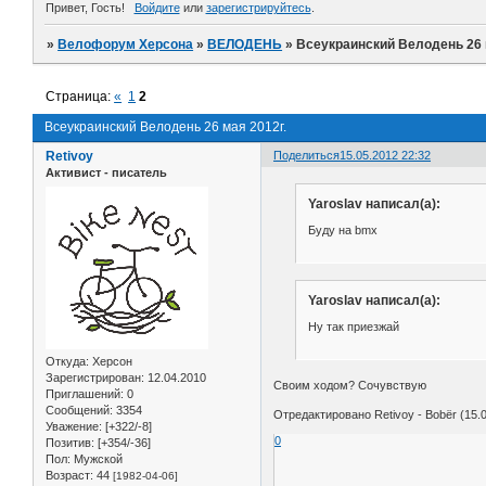
Привет, Гость!
Войдите
или
зарегистрируйтесь
.
»
Велофорум Херсона
»
ВЕЛОДЕНЬ
»
Всеукраинский Велодень 26 
Страница:
«
1
2
Всеукраинский Велодень 26 мая 2012г.
Retivoy
Поделиться
15.05.2012 22:32
Активист - писатель
Yaroslav написал(а):
Буду на bmx
Yaroslav написал(а):
Ну так приезжай
Откуда:
Херсон
Зарегистрирован
: 12.04.2010
Своим ходом? Сочувствую
Приглашений:
0
Сообщений:
3354
Отредактировано Retivoy - Bobёr (15.0
Уважение:
[+322/-8]
0
Позитив:
[+354/-36]
Пол:
Мужской
Возраст:
44
[1982-04-06]