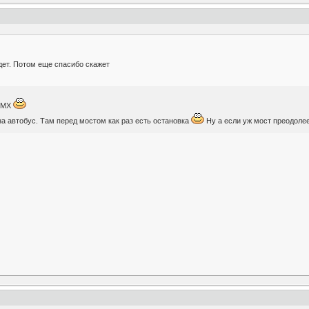
дет. Потом еще спасибо скажет
 БМХ
на автобус. Там перед мостом как раз есть остановка
Ну а если уж мост преодолее