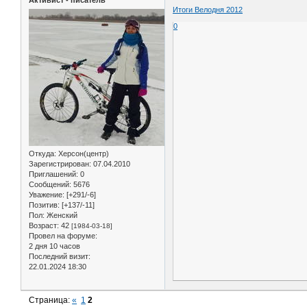
Активист - писатель
Итоги Велодня 2012
0
Откуда:
Херсон(центр)
Зарегистрирован
: 07.04.2010
Приглашений:
0
Сообщений:
5676
Уважение:
[+291/-6]
Позитив:
[+137/-11]
Пол:
Женский
Возраст:
42
[1984-03-18]
Провел на форуме:
2 дня 10 часов
Последний визит:
22.01.2024 18:30
Страница:
«
1
2