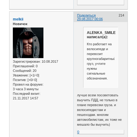
Поделиться
214
melkii
29.08.2017 00:06
Новичок
ALENKA_SMILE
написал(а):
Кто работает на
велосипеде и
перевозит
крупногабаритный
Зарегистрирован
: 10.08.2017
груз, учтите
Приглашений:
0
нужны
Сообщений:
20
сигнальные
Уважение:
[+1/-0]
обозначения.
Позитив:
[+0/-0]
Провел на форуме:
3 часа 3 минуты
Последний визит:
лучше всем посоветовать
21.11.2017 14:57
выучить ПДД, не только в
плане перевозки груза. и
велосипедистам и
пешеходам. многим
автомобилистам, их тоже не
мешало бы выучить)
0