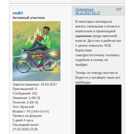
Поделиться
227
vad83
30.11.2017 01:17
Активный участник
В некоторых велокругах
мигать синеньким считается
моветоном и провокацией
эцилоппов
представителей
власти. Детство и ребячество
с целью повысить ЧСВ.
Взрослому
самодостаточному человеку
подобное в голову не
прийдет.
Теперь по поводу матчасти.
Водятся у китайцев такие вот
приблуды:
Зарегистрирован
: 24.03.2017
Приглашений:
0
Сообщений:
201
Уважение:
[+45/-0]
Позитив:
[+26/-0]
Пол:
Мужской
Возраст:
43
[1983-03-07]
Провел на форуме:
5 дней 4 часа
Последний визит:
27.02.2020 23:35