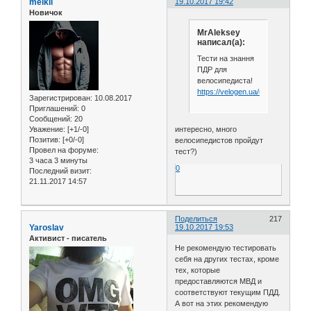
melkii
19.10.2017 19:42
Новичок
MrAleksey
написал(а):
Тести на знання
ПДР для
велосипедиста!
https://velogen.ua/ua/velo_testing
Зарегистрирован
: 10.08.2017
Приглашений:
0
Сообщений:
20
Уважение:
[+1/-0]
интересно, много
Позитив:
[+0/-0]
велосипедистов пройдут
Провел на форуме:
тест?)
3 часа 3 минуты
0
Последний визит:
21.11.2017 14:57
Поделиться
217
Yaroslav
19.10.2017 19:53
Активист - писатель
Не рекомендую тестировать
себя на других тестах, кроме
тех, которые
предоставляются МВД и
соответствуют текущим ПДД.
А вот на этих рекомендую