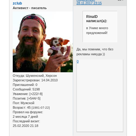
zclub
28.11.2017 23:15
Активист - писатель
RinalD
написал(а):
в Унике много
предложений!
Да, мы помним, что без
рекламы никуда ))
0
Откуда:
Шуменский, Херсон
Зарегистрирован
: 14.04.2010
Приглашений:
0
Сообщений:
5198
Уважение:
[+222/-8]
Позитив:
[+544/-5]
Пол:
Мужской
Возраст:
45
[1981-07-22]
Провел на форуме:
2 месяца 7 дней
Последний визит:
25.02.2020 21:18