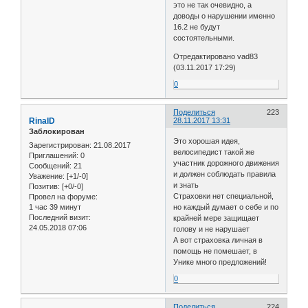
это не так очевидно, а
доводы о нарушении именно
16.2 не будут
состоятельными.
Отредактировано vad83
(03.11.2017 17:29)
0
Поделиться
223
RinalD
28.11.2017 13:31
Заблокирован
Это хорошая идея,
Зарегистрирован
: 21.08.2017
велосипедист такой же
Приглашений:
0
участник дорожного движения
Сообщений:
21
и должен соблюдать правила
Уважение:
[+1/-0]
и знать
Позитив:
[+0/-0]
Страховки нет специальной,
Провел на форуме:
1 час 39 минут
но каждый думает о себе и по
Последний визит:
крайней мере защищает
24.05.2018 07:06
голову и не нарушает
А вот страховка личная в
помощь не помешает, в
Унике много предложений!
0
Поделиться
224