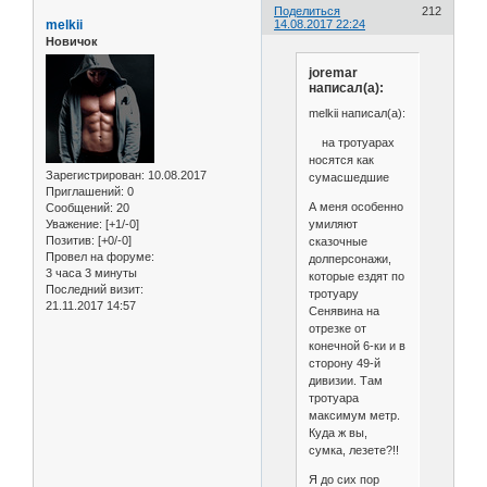
Поделиться
212
melkii
14.08.2017 22:24
Новичок
joremar
написал(а):
melkii написал(а):
на тротуарах
носятся как
Зарегистрирован
: 10.08.2017
сумасшедшие
Приглашений:
0
А меня особенно
Сообщений:
20
умиляют
Уважение:
[+1/-0]
Позитив:
[+0/-0]
сказочные
Провел на форуме:
долперсонажи,
3 часа 3 минуты
которые ездят по
Последний визит:
тротуару
21.11.2017 14:57
Сенявина на
отрезке от
конечной 6-ки и в
сторону 49-й
дивизии. Там
тротуара
максимум метр.
Куда ж вы,
сумка, лезете?!!
Я до сих пор