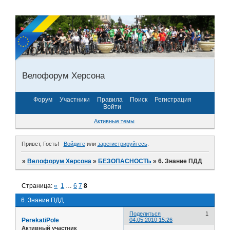
Велофорум Херсона
Форум
Участники
Правила
Поиск
Регистрация
Войти
Активные темы
Привет, Гость!
Войдите
или
зарегистрируйтесь
.
»
Велофорум Херсона
»
БЕЗОПАСНОСТЬ
»
6. Знание ПДД
Страница:
«
1
…
6
7
8
6. Знание ПДД
Поделиться
1
PerekatiPole
04.05.2010 15:26
Активный участник