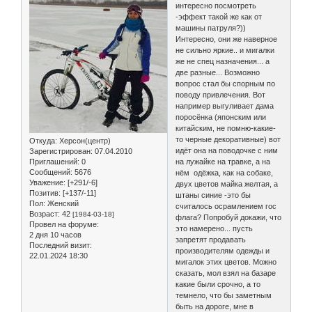
интересно посмотреть
-эффект такой же как от
машины патруля?))
Интересно, они же наверное
не сильно яркие.. и мигалки
же не спец назначения... а
две разные... Возможно
вопрос стал бы спорным по
поводу привлечения. Вот
например выгуливает дама
поросёнка (японским или
китайским, не помню-какие-
то черные декоративные) вот
Откуда:
Херсон(центр)
идёт она на поводочке с ним
Зарегистрирован
: 07.04.2010
Приглашений:
0
на лужайке на травке, а на
Сообщений:
5676
нём одёжка, как на собаке,
Уважение:
[+291/-6]
двух цветов майка желтая, а
Позитив:
[+137/-11]
штаны синие -это бы
Пол:
Женский
считалось осрамлением гос
Возраст:
42
[1984-03-18]
флага? Попробуй докажи, что
Провел на форуме:
это намерено... пусть
2 дня 10 часов
запретят продавать
Последний визит:
производителям одежды и
22.01.2024 18:30
мигалок этих цветов. Можно
сказать, мол взял на базаре
какие были срочно, а то
темнело, что бы заметным
быть на дороге, мне в