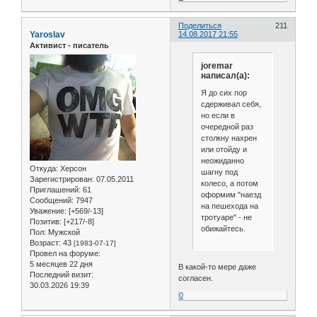
Поделиться
211
Yaroslav
14.08.2017 21:55
Активист - писатель
joremar
написал(а):
Я до сих пор
сдерживал себя,
но если в
очередной раз
столкну нахрен
или отойду и
неожиданно
Откуда:
Херсон
шагну под
Зарегистрирован
: 07.05.2011
колесо, а потом
Приглашений:
61
оформим "наезд
Сообщений:
7947
на пешехода на
Уважение:
[+569/-13]
тротуаре" - не
Позитив:
[+217/-8]
обижайтесь.
Пол:
Мужской
Возраст:
43
[1983-07-17]
Провел на форуме:
5 месяцев 22 дня
В какой-то мере даже
Последний визит:
согласен.
30.03.2026 19:39
0