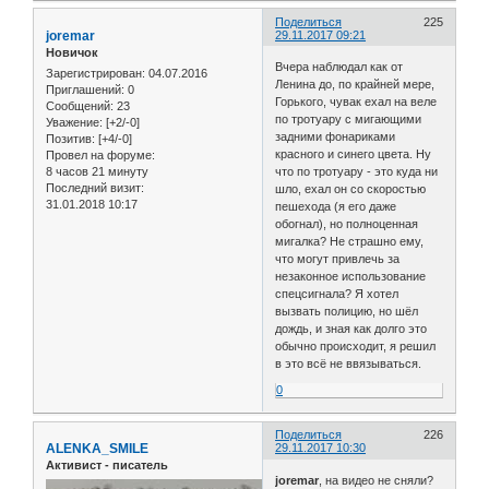
Поделиться
225
joremar
29.11.2017 09:21
Новичок
Вчера наблюдал как от
Зарегистрирован
: 04.07.2016
Ленина до, по крайней мере,
Приглашений:
0
Горького, чувак ехал на веле
Сообщений:
23
по тротуару с мигающими
Уважение:
[+2/-0]
задними фонариками
Позитив:
[+4/-0]
красного и синего цвета. Ну
Провел на форуме:
8 часов 21 минуту
что по тротуару - это куда ни
Последний визит:
шло, ехал он со скоростью
31.01.2018 10:17
пешехода (я его даже
обогнал), но полноценная
мигалка? Не страшно ему,
что могут привлечь за
незаконное использование
спецсигнала? Я хотел
вызвать полицию, но шёл
дождь, и зная как долго это
обычно происходит, я решил
в это всё не ввязываться.
0
Поделиться
226
ALENKA_SMILE
29.11.2017 10:30
Активист - писатель
joremar
, на видео не сняли?