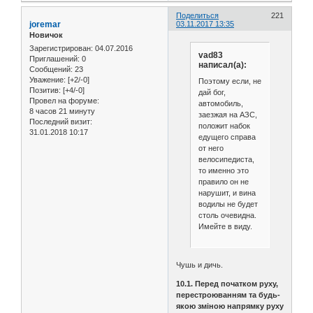
Поделиться
221
joremar
03.11.2017 13:35
Новичок
Зарегистрирован
: 04.07.2016
vad83
Приглашений:
0
написал(а):
Сообщений:
23
Уважение:
[+2/-0]
Поэтому если, не
Позитив:
[+4/-0]
дай бог,
Провел на форуме:
автомобиль,
8 часов 21 минуту
заезжая на АЗС,
Последний визит:
положит набок
31.01.2018 10:17
едущего справа
от него
велосипедиста,
то именно это
правило он не
нарушит, и вина
водилы не будет
столь очевидна.
Имейте в виду.
Чушь и дичь.
10.1. Перед початком руху,
перестроюванням та будь-
якою зміною напрямку руху