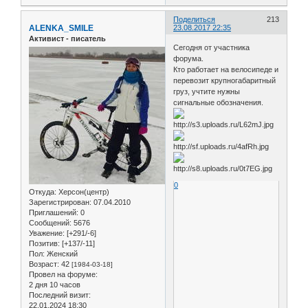
Поделиться
213
ALENKA_SMILE
23.08.2017 22:35
Активист - писатель
Сегодня от участника
форума.
Кто работает на велосипеде и
перевозит крупногабаритный
груз, учтите нужны
сигнальные обозначения.
0
Откуда:
Херсон(центр)
Зарегистрирован
: 07.04.2010
Приглашений:
0
Сообщений:
5676
Уважение:
[+291/-6]
Позитив:
[+137/-11]
Пол:
Женский
Возраст:
42
[1984-03-18]
Провел на форуме:
2 дня 10 часов
Последний визит:
22.01.2024 18:30