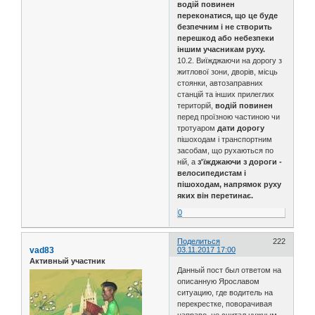
водій повинен
переконатися, що це буде
безпечним і не створить
перешкод або небезпеки
іншим учасникам руху.
10.2. Виїжджаючи на дорогу з
житлової зони, дворів, місць
стоянки, автозаправних
станцій та інших прилеглих
територій,
водій повинен
перед проїзною частиною чи
тротуаром
дати дорогу
пішоходам і транспортним
засобам, що рухаються по
ній, а
з'їжджаючи з дороги -
велосипедистам і
пішоходам, напрямок руху
яких він перетинає.
0
Поделиться
222
vad83
03.11.2017 17:00
Активный участник
Данный пост был ответом на
описанную Ярославом
ситуацию, где водитель на
перекрестке, поворачивая