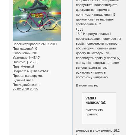
направо, не считал нужным
пропустить велосипедиста,
движущегося прямо в
попутном направлении. В
данном случае нарушая
требования 16.2
ПДД:
16.2 На регульованих і
нерегульованих перехрестях
водій, повертаючи праворуч
Зарегистрирован
: 24.03.2017
або ліворуч, повинен дати
Приглашений:
0
Сообщений:
201
дорогу пішоходам, які
Уважение:
[+45/-0]
переходять проїзну частину,
Позитив:
[+26/-0]
на яку він повертає, а також
Пол:
Мужской
велосипедистам, які
Возраст:
43
[1983-03-07]
рухаються прямо в
Провел на форуме:
попутному напрямку
5 дней 4 часа
Последний визит:
В моем посте:
27.02.2020 23:35
vad83
написал(а):
именно это
правило
имелось в виду именно 16.2