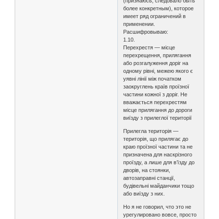
(признаюсь, следовало быть
более конкретным), которое
имеет ряд ограничений в
применении.
Расшифровываю:
1.10.
Перехрестя — місце
перехрещення, прилягання
або розгалуження доріг на
одному рівні, межею якого є
уявні лінії між початком
заокруглень країв проїзної
частини кожної з доріг. Не
вважається перехрестям
місце прилягання до дороги
виїзду з прилеглої території
Прилегла територія —
територія, що прилягає до
краю проїзної частини та не
призначена для наскрізного
проїзду, а лише для в’їзду до
дворів, на стоянки,
автозаправні станції,
будівельні майданчики тощо
або виїзду з них.
Но я не говорил, что это не
урегулировано вовсе, просто