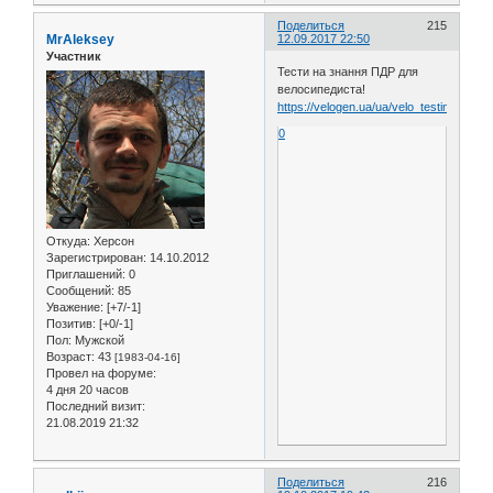
Поделиться
215
MrAleksey
12.09.2017 22:50
Участник
Тести на знання ПДР для
велосипедиста!
https://velogen.ua/ua/velo_testing/
0
Откуда:
Херсон
Зарегистрирован
: 14.10.2012
Приглашений:
0
Сообщений:
85
Уважение:
[+7/-1]
Позитив:
[+0/-1]
Пол:
Мужской
Возраст:
43
[1983-04-16]
Провел на форуме:
4 дня 20 часов
Последний визит:
21.08.2019 21:32
Поделиться
216