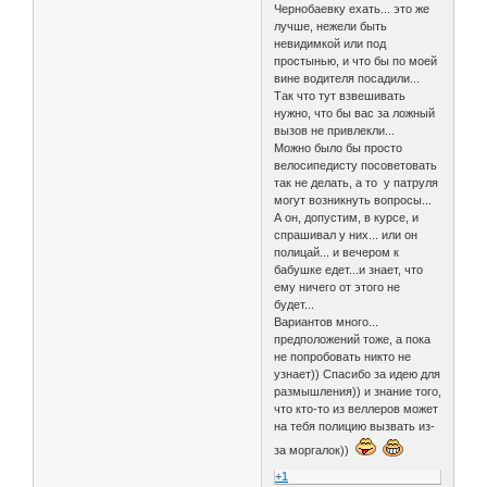
Чернобаевку ехать... это же
лучше, нежели быть
невидимкой или под
простынью, и что бы по моей
вине водителя посадили...
Так что тут взвешивать
нужно, что бы вас за ложный
вызов не привлекли...
Можно было бы просто
велосипедисту посоветовать
так не делать, а то у патруля
могут возникнуть вопросы...
А он, допустим, в курсе, и
спрашивал у них... или он
полицай... и вечером к
бабушке едет...и знает, что
ему ничего от этого не
будет...
Вариантов много...
предположений тоже, а пока
не попробовать никто не
узнает)) Спасибо за идею для
размышления)) и знание того,
что кто-то из веллеров может
на тебя полицию вызвать из-
за моргалок))
+1