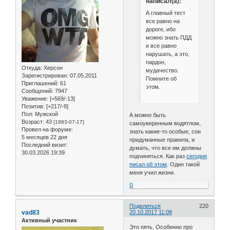
написал(а):
А главный тест
все равно на
дороге, ибо
можно знать ПДД
и все равно
нарушать, а это,
пардон,
Откуда:
Херсон
мудачество.
Зарегистрирован
: 07.05.2011
Помните об
Приглашений:
61
этом.
Сообщений:
7947
Уважение:
[+569/-13]
Позитив:
[+217/-8]
Пол:
Мужской
А можно быть
Возраст:
43
[1983-07-17]
самоуверенным водятлом,
Провел на форуме:
знать какие-то особые, сои
5 месяцев 22 дня
придуманные правила, и
Последний визит:
думать, что все им должны
30.03.2026 19:39
подчиняться. Как раз
сегодня
писал об этом
. Один такой
меня учил жизни.
0
Поделиться
220
vad83
20.10.2017 11:09
Активный участник
Это пять. Особенно про