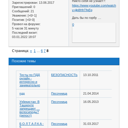
Никто себя не узнает?:
Зарегистрирован
: 13.06.2017
https://www.youtube.com/watch?
Приглашений:
0
v=jlp8HhTfpEg
Сообщений:
21
Уважение:
[+0/-1]
Дать бы по горбу ....
Позитив:
[+0/-0]
Провел на форуме:
0
5 часов 31 минуту
Последний визит:
03.01.2022 18:07
Страница:
«
1
…
6
7
8
Похожие темы
Тесты по ПДД
БЕЗОПАСНОСТЬ
13.10.2011
онлайн -
интересно и
занимательно
пдд
Песочница
21.04.2014
Узбекистан: В
Песочница
16.05.2013
Ташкенте
запрещают …
велосипеды?
(репост)
Б О Л Т А Л К А -
Песочница
31.03.2017
5