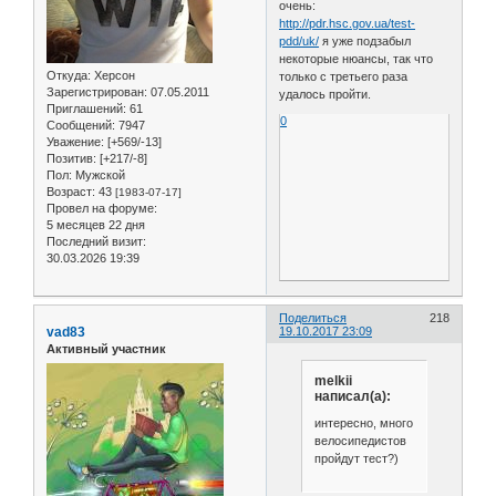
очень:
http://pdr.hsc.gov.ua/test-
pdd/uk/
я уже подзабыл
некоторые нюансы, так что
Откуда:
Херсон
только с третьего раза
Зарегистрирован
: 07.05.2011
удалось пройти.
Приглашений:
61
0
Сообщений:
7947
Уважение:
[+569/-13]
Позитив:
[+217/-8]
Пол:
Мужской
Возраст:
43
[1983-07-17]
Провел на форуме:
5 месяцев 22 дня
Последний визит:
30.03.2026 19:39
Поделиться
218
vad83
19.10.2017 23:09
Активный участник
melkii
написал(а):
интересно, много
велосипедистов
пройдут тест?)