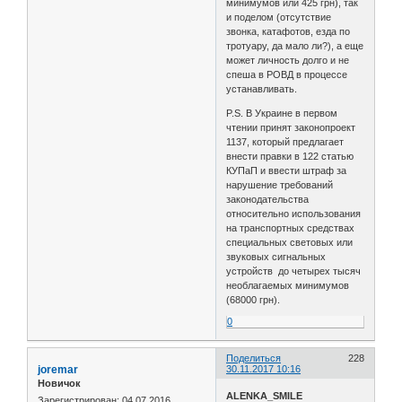
минимумов или 425 грн), так
и поделом (отсутствие
звонка, катафотов, езда по
тротуару, да мало ли?), а еще
может личность долго и не
спеша в РОВД в процессе
устанавливать.
P.S. В Украине в первом
чтении принят законопроект
1137, который предлагает
внести правки в 122 статью
КУПаП и ввести штраф за
нарушение требований
законодательства
относительно использования
на транспортных средствах
специальных световых или
звуковых сигнальных
устройств до четырех тысяч
необлагаемых минимумов
(68000 грн).
0
Поделиться
228
joremar
30.11.2017 10:16
Новичок
ALENKA_SMILE
Зарегистрирован
: 04.07.2016