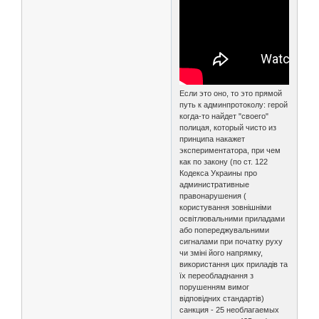
Если это оно, то это прямой
путь к админпротоколу: герой
когда-то найдет "своего"
полицая, который чисто из
принципа накажет
экспериментатора, при чем
как по закону (по ст. 122
Кодекса Украины про
административные
правонарушения (
користування зовнішніми
освітлювальними приладами
або попереджувальними
сигналами при початку руху
чи зміні його напрямку,
використання цих приладів та
їх переобладнання з
порушенням вимог
відповідних стандартів)
санкция - 25 необлагаемых