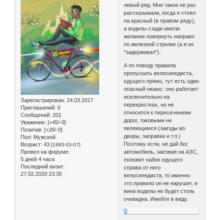
левый ряд. Мне такое не раз
рассказывали, когда я стоял
на красный (в правом ряду),
а водилы сзади имели
желание повернуть направо
по железной стрелке (а я их
"задерживал").
А по поводу правила
пропускать велосипедиста,
едущего прямо, тут есть один
опасный нюанс: оно работает
исключительно на
Зарегистрирован
: 24.03.2017
перекрестках, но не
Приглашений:
0
относится к пересечениям
Сообщений:
201
дорог, таковыми не
Уважение:
[+45/-0]
являющимся (заезды во
Позитив:
[+26/-0]
дворы, заправки и т.п.)
Пол:
Мужской
Поэтому если, не дай бог,
Возраст:
43
[1983-03-07]
Провел на форуме:
автомобиль, заезжая на АЗС,
5 дней 4 часа
положит набок едущего
Последний визит:
справа от него
27.02.2020 23:35
велосипедиста, то именно
это правило он не нарушит, и
вина водилы не будет столь
очевидна. Имейте в виду.
0