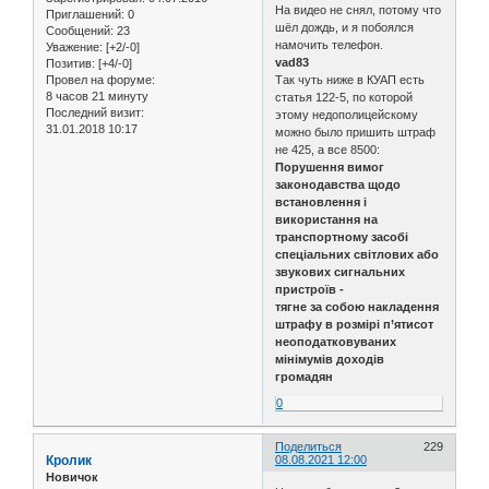
На видео не снял, потому что
Приглашений:
0
шёл дождь, и я побоялся
Сообщений:
23
намочить телефон.
Уважение:
[+2/-0]
vad83
Позитив:
[+4/-0]
Так чуть ниже в КУАП есть
Провел на форуме:
8 часов 21 минуту
статья 122-5, по которой
Последний визит:
этому недополицейскому
31.01.2018 10:17
можно было пришить штраф
не 425, а все 8500:
Порушення вимог
законодавства щодо
встановлення і
використання на
транспортному засобі
спеціальних світлових або
звукових сигнальних
пристроїв -
тягне за собою накладення
штрафу в розмірі п’ятисот
неоподатковуваних
мінімумів доходів
громадян
0
Поделиться
229
Кролик
08.08.2021 12:00
Новичок