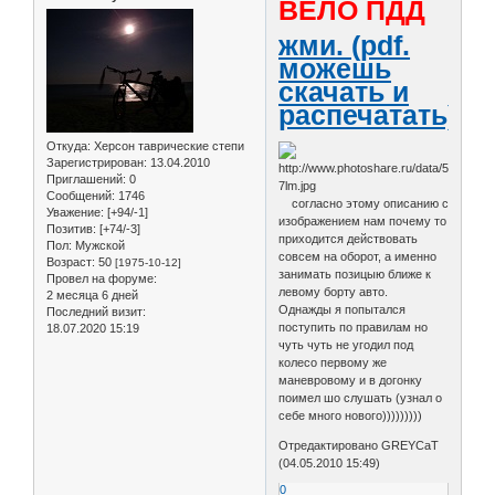
ВЕЛО ПДД
жми. (pdf.
можешь
скачать и
распечатать)
Откуда:
Херсон таврические степи
Зарегистрирован
: 13.04.2010
Приглашений:
0
Сообщений:
1746
согласно этому описанию с
Уважение:
[+94/-1]
изображением нам почему то
Позитив:
[+74/-3]
приходится действовать
Пол:
Мужской
совсем на оборот, а именно
Возраст:
50
[1975-10-12]
занимать позицыю ближе к
Провел на форуме:
левому борту авто.
2 месяца 6 дней
Однажды я попытался
Последний визит:
поступить по правилам но
18.07.2020 15:19
чуть чуть не угодил под
колесо первому же
маневровому и в догонку
поимел шо слушать (узнал о
себе много нового)))))))))
Отредактировано GREYCaT
(04.05.2010 15:49)
0