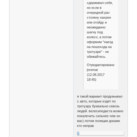
сдерживал себя,
но если в
очередной раз
столкну нахрен
или отойду и
неожиданно
шагну под
колесо, а потом
оформим "наезд
на пешехода на
тротуаре" - не
обижайтесь.
Отредактировано
joremar
(12.08.2017
18:45)
я такой вариант продумывал
с авто, которые ездят по
тротуару буквально сквозь
людей. велосипедиста можно
покалечить сильнее чем он
вас) потом полиции докажи
кто неправ
0