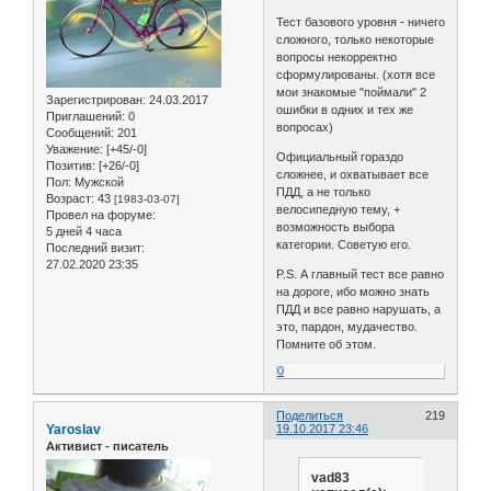
Тест базового уровня - ничего
сложного, только некоторые
вопросы некорректно
сформулированы. (хотя все
мои знакомые "поймали" 2
Зарегистрирован
: 24.03.2017
ошибки в одних и тех же
Приглашений:
0
вопросах)
Сообщений:
201
Уважение:
[+45/-0]
Официальный гораздо
Позитив:
[+26/-0]
сложнее, и охватывает все
Пол:
Мужской
ПДД, а не только
Возраст:
43
[1983-03-07]
велосипедную тему, +
Провел на форуме:
возможность выбора
5 дней 4 часа
категории. Советую его.
Последний визит:
27.02.2020 23:35
P.S. А главный тест все равно
на дороге, ибо можно знать
ПДД и все равно нарушать, а
это, пардон, мудачество.
Помните об этом.
0
Поделиться
219
Yaroslav
19.10.2017 23:46
Активист - писатель
vad83