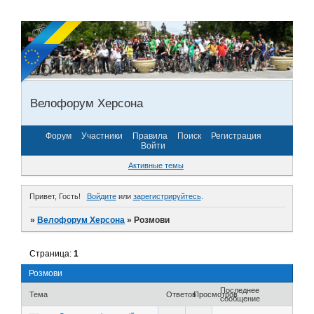
Велофорум Херсона
Форум
Участники
Правила
Поиск
Регистрация
Войти
Активные темы
Привет, Гость!
Войдите
или
зарегистрируйтесь
.
»
Велофорум Херсона
»
Розмови
Страница:
1
Розмови
Последнее
Тема
Ответов
Просмотров
сообщение