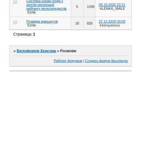
Система оцінки подій з
метою організації
05.10.2020 22:21
5
1438
рейтингу велосипедистів
ALENKA_SMILE
Ezhik
Розвідка маршрутів
27.12.2019 03:03
18
826
Ezhik
iristroyanova
Страница:
1
»
Велофорум Херсона
»
Розмови
Рейтинг форумов
|
Создать форум бесплатно