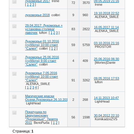
Лукоморье 2017
Irene
09.05.2019 21:16
72
3570
[
1
2
3
]
Irene
19.10.2018 22:52
лукоморье 2018
colibri
9
960
ALENKA_SMILE
29.04.2017: Лукоморье +
16.05.2017 11:14
установка столика/
83
2822
ALENKA_SMILE
лавочек
lufton
[
1
2
3
]
Лукоморье 01.10.2016
03.10.2016 21:16
(суббота) 10:00 старт
59
5759
PROSTOR
"Салют"
colibri
[
1
2
]
Лукоморье 25.06.2016
25.06.2016 06:30
(суббота) 9:00 старт
4
409
[Mortes]Dante
"Салют"
colibri
Лукоморье 7.05.2016
(суббота) 10:00 старт
09.05.2016 17:53
"Салют"
91
3262
lufton
ALENKA_SMILE
[
1
2
3
4
]
Магические краски
14.11.2013 10:47
Осени.Лукоморье.26.10.2013
2
268
LightHead
LightHead
Покатушка по
Цюрупинскому
30.04.2012 22:10
56
1598
"Лукоморью". 7марта
KomikadzeZVS
2011
ВелоРыба
[
1
2
]
Страница:
1