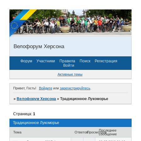
Велофорум Херсона
Форум
Участники
Правила
Поиск
Регистрация
Войти
Активные темы
Привет, Гость!
Войдите
или
зарегистрируйтесь
.
»
Велофорум Херсона
»
Традиционное Лукоморье
Страница:
1
Традиционное Лукоморье
Последнее
Тема
Ответов
Просмотров
сообщение