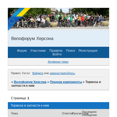
Велофорум Херсона
Форум
Участники
Правила
Поиск
Регистрация
Войти
Активные темы
Привет, Гость!
Войдите
или
зарегистрируйтесь
.
»
Велофорум Херсона
»
Продам компоненты
»
Тормоза и
запчасти к ним
Страница:
1
Тормоза и запчасти к ним
Последнее
Тема
Ответов
Просмотров
сообщение