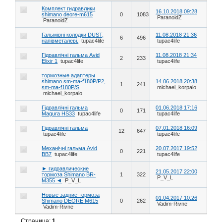
Комплект гидравлики
16.10.2018 09:28
shimano deore-m615
0
1083
ParanoidZ
ParanoidZ
Гальмівні колодки DUST,
11.08.2018 21:36
6
496
напівметалеві.
tupac4life
tupac4life
Гідравлічні гальма Avid
11.08.2018 21:34
2
233
Elixir 1
tupac4life
tupac4life
тормозные адаптеры
shimano sm-ma-f180P/P2,
14.06.2018 20:38
1
241
sm-ma-f180P/S
michael_korpalo
michael_korpalo
Гідравлічні гальма
01.06.2018 17:16
0
171
Magura HS33
tupac4life
tupac4life
Гідравлічні гальма
07.01.2018 16:09
12
647
tupac4life
tupac4life
Механічні гальма Avid
20.07.2017 19:52
0
221
BB7
tupac4life
tupac4life
► гидравлические
21.05.2017 22:00
тормоза Shimano BR-
1
322
P_V_L
M355 ◄
P_V_L
Новые задние тормоза
01.04.2017 10:26
Shimano DEORE M615
0
262
Vadim-Rivne
Vadim-Rivne
Страница:
1