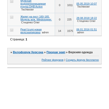
Мужская
водонепроницаемая
05.05.2019 10:07
0
1011
куртка DHB Active
Techtester
Techtester
Жилет на рост 160-165.
28.08.2018 18:22
Модель м/ж. Windstopper.
0
225
Стеценко Олег
Стеценко Олег
Pearl Izumi новая
06.01.2016 01:51
14
1575
велоэкипировка
adren
adren
Страница:
1
»
Велофорум Херсона
»
Продам экип
»
Верхняя одежда
Рейтинг форумов
|
Создать форум бесплатно