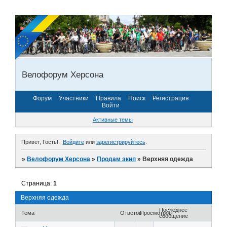
Велофорум Херсона
Форум
Участники
Правила
Поиск
Регистрация
Войти
Активные темы
Привет, Гость!
Войдите
или
зарегистрируйтесь
.
»
Велофорум Херсона
»
Продам экип
»
Верхняя одежда
Страница:
1
Верхняя одежда
Последнее
Тема
Ответов
Просмотров
сообщение